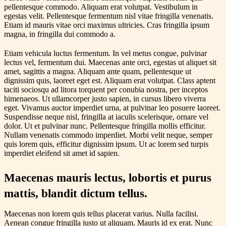
pellentesque commodo. Aliquam erat volutpat. Vestibulum in
egestas velit. Pellentesque fermentum nisl vitae fringilla venenatis.
Etiam id mauris vitae orci maximus ultricies. Cras fringilla ipsum
magna, in fringilla dui commodo a.
Etiam vehicula luctus fermentum. In vel metus congue, pulvinar
lectus vel, fermentum dui. Maecenas ante orci, egestas ut aliquet sit
amet, sagittis a magna. Aliquam ante quam, pellentesque ut
dignissim quis, laoreet eget est. Aliquam erat volutpat. Class aptent
taciti sociosqu ad litora torquent per conubia nostra, per inceptos
himenaeos. Ut ullamcorper justo sapien, in cursus libero viverra
eget. Vivamus auctor imperdiet urna, at pulvinar leo posuere laoreet.
Suspendisse neque nisl, fringilla at iaculis scelerisque, ornare vel
dolor. Ut et pulvinar nunc. Pellentesque fringilla mollis efficitur.
Nullam venenatis commodo imperdiet. Morbi velit neque, semper
quis lorem quis, efficitur dignissim ipsum. Ut ac lorem sed turpis
imperdiet eleifend sit amet id sapien.
Maecenas mauris lectus, lobortis et purus
mattis, blandit dictum tellus.
Maecenas non lorem quis tellus placerat varius. Nulla facilisi.
Aenean congue fringilla justo ut aliquam. Mauris id ex erat. Nunc