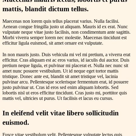
mattis, blandit dictum tellus.
Maecenas non lorem quis tellus placerat varius. Nulla facilisi.
Aenean congue fringilla justo ut aliquam. Mauris id ex erat. Nunc
vulputate neque vitae justo facilisis, non condimentum ante sagittis.
Morbi viverra semper lorem nec molestie. Maecenas tincidunt est
efficitur ligula euismod, sit amet ornare est vulputate.
In non mauris justo. Duis vehicula mi vel mi pretium, a viverra erat
efficitur. Cras aliquam est ac eros varius, id iaculis dui auctor. Duis
pretium neque ligula, et pulvinar mi placerat et. Nulla nec nunc sit
amet nunc posuere vestibulum. Ut id neque eget tortor mattis
tristique. Donec ante est, blandit sit amet tristique vel, lacinia
pulvinar arcu. Pellentesque scelerisque fermentum erat, id posuere
justo pulvinar ut. Cras id eros sed enim aliquam lobortis. Sed
lobortis nisl ut eros efficitur tincidunt. Cras justo mi, porttitor quis
mattis vel, ultricies ut purus. Ut facilisis et lacus eu cursus.
In eleifend velit vitae libero sollicitudin
euismod.
Fusce vitae vestibulum velit. Pellentesque vulputate lectus quis