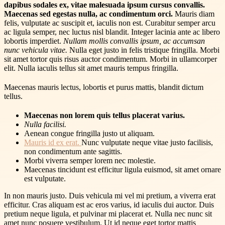
dapibus sodales ex, vitae malesuada ipsum cursus convallis.
Maecenas sed egestas nulla, ac condimentum orci.
Mauris diam
felis, vulputate ac suscipit et, iaculis non est. Curabitur semper arcu
ac ligula semper, nec luctus nisl blandit. Integer lacinia ante ac libero
lobortis imperdiet.
Nullam mollis convallis ipsum, ac accumsan
nunc vehicula vitae.
Nulla eget justo in felis tristique fringilla. Morbi
sit amet tortor quis risus auctor condimentum. Morbi in ullamcorper
elit. Nulla iaculis tellus sit amet mauris tempus fringilla.
Maecenas mauris lectus, lobortis et purus mattis, blandit dictum
tellus.
Maecenas non lorem quis tellus placerat varius.
Nulla facilisi.
Aenean congue fringilla justo ut aliquam.
Mauris id ex erat.
Nunc vulputate neque vitae justo facilisis,
non condimentum ante sagittis.
Morbi viverra semper lorem nec molestie.
Maecenas tincidunt est efficitur ligula euismod, sit amet ornare
est vulputate.
In non mauris justo. Duis vehicula mi vel mi pretium, a viverra erat
efficitur. Cras aliquam est ac eros varius, id iaculis dui auctor. Duis
pretium neque ligula, et pulvinar mi placerat et. Nulla nec nunc sit
amet nunc posuere vestibulum. Ut id neque eget tortor mattis