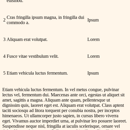
euismod.
Cras fringilla ipsum magna, in fringilla dui
2
Ipsum
commodo a.
3
Aliquam erat volutpat.
Lorem
4
Fusce vitae vestibulum velit.
Lorem
5
Etiam vehicula luctus fermentum.
Ipsum
Etiam vehicula luctus fermentum. In vel metus congue, pulvinar
lectus vel, fermentum dui. Maecenas ante orci, egestas ut aliquet sit
amet, sagittis a magna. Aliquam ante quam, pellentesque ut
dignissim quis, laoreet eget est. Aliquam erat volutpat. Class aptent
taciti sociosqu ad litora torquent per conubia nostra, per inceptos
himenaeos. Ut ullamcorper justo sapien, in cursus libero viverra
eget. Vivamus auctor imperdiet urna, at pulvinar leo posuere laoreet.
Suspendisse neque nisl, fringilla at iaculis scelerisque, ornare vel