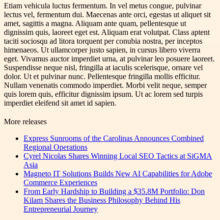
Etiam vehicula luctus fermentum. In vel metus congue, pulvinar
lectus vel, fermentum dui. Maecenas ante orci, egestas ut aliquet sit
amet, sagittis a magna. Aliquam ante quam, pellentesque ut
dignissim quis, laoreet eget est. Aliquam erat volutpat. Class aptent
taciti sociosqu ad litora torquent per conubia nostra, per inceptos
himenaeos. Ut ullamcorper justo sapien, in cursus libero viverra
eget. Vivamus auctor imperdiet urna, at pulvinar leo posuere laoreet.
Suspendisse neque nisl, fringilla at iaculis scelerisque, ornare vel
dolor. Ut et pulvinar nunc. Pellentesque fringilla mollis efficitur.
Nullam venenatis commodo imperdiet. Morbi velit neque, semper
quis lorem quis, efficitur dignissim ipsum. Ut ac lorem sed turpis
imperdiet eleifend sit amet id sapien.
More releases
Express Sunrooms of the Carolinas Announces Combined
Regional Operations
Cyrel Nicolas Shares Winning Local SEO Tactics at SiGMA
Asia
Magneto IT Solutions Builds New AI Capabilities for Adobe
Commerce Experiences
From Early Hardship to Building a $35.8M Portfolio: Don
Kilam Shares the Business Philosophy Behind His
Entrepreneurial Journey