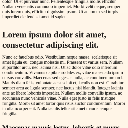
dolor. Ut et pulvinar nunc. Pellentesque fringilla mollis efficitur.
Nullam venenatis commodo imperdiet. Morbi velit neque, semper
quis lorem quis, efficitur dignissim ipsum. Ut ac lorem sed turpis
imperdiet eleifend sit amet id sapien.
Lorem ipsum dolor sit amet,
consectetur adipiscing elit.
Nunc ac faucibus odio. Vestibulum neque massa, scelerisque sit
amet ligula eu, congue molestie mi. Praesent ut varius sem. Nullam
at porttitor arcu, nec lacinia nisi. Ut ac dolor vitae odio interdum
condimentum. Vivamus dapibus sodales ex, vitae malesuada ipsum
cursus convallis. Maecenas sed egestas nulla, ac condimentum orci.
Mauris diam felis, vulputate ac suscipit et, iaculis non est. Curabitur
semper arcu ac ligula semper, nec luctus nisl blandit. Integer lacinia
ante ac libero lobortis imperdiet. Nullam mollis convallis ipsum, ac
accumsan nunc vehicula vitae. Nulla eget justo in felis tristique
fringilla. Morbi sit amet tortor quis risus auctor condimentum. Morbi
in ullamcorper elit. Nulla iaculis tellus sit amet mauris tempus
fringilla.
Maecenas mauris lectus, lobortis et purus