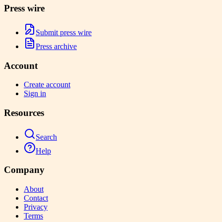
Press wire
Submit press wire
Press archive
Account
Create account
Sign in
Resources
Search
Help
Company
About
Contact
Privacy
Terms