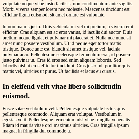
vulputate neque vitae justo facilisis, non condimentum ante sagittis.
Morbi viverra semper lorem nec molestie. Maecenas tincidunt est
efficitur ligula euismod, sit amet ornare est vulputate.
In non mauris justo. Duis vehicula mi vel mi pretium, a viverra erat
efficitur. Cras aliquam est ac eros varius, id iaculis dui auctor. Duis
pretium neque ligula, et pulvinar mi placerat et. Nulla nec nunc sit
amet nunc posuere vestibulum. Ut id neque eget tortor mattis
tristique. Donec ante est, blandit sit amet tristique vel, lacinia
pulvinar arcu. Pellentesque scelerisque fermentum erat, id posuere
justo pulvinar ut. Cras id eros sed enim aliquam lobortis. Sed
lobortis nisl ut eros efficitur tincidunt. Cras justo mi, porttitor quis
mattis vel, ultricies ut purus. Ut facilisis et lacus eu cursus.
In eleifend velit vitae libero sollicitudin
euismod.
Fusce vitae vestibulum velit. Pellentesque vulputate lectus quis
pellentesque commodo. Aliquam erat volutpat. Vestibulum in
egestas velit. Pellentesque fermentum nisl vitae fringilla venenatis.
Etiam id mauris vitae orci maximus ultricies. Cras fringilla ipsum
magna, in fringilla dui commodo a.