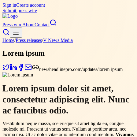
Sign in
Create account
Submit press wire
Press wire
About
Contact
Home
/
Press releases
/
V News Media
Lorem ipsum
newsheadlinepro.com/updates/lorem-ipsum
Lorem ipsum dolor sit amet,
consectetur adipiscing elit. Nunc
ac faucibus odio.
Vestibulum neque massa, scelerisque sit amet ligula eu, congue
molestie mi. Praesent ut varius sem. Nullam at porttitor arcu, nec
lacinia nisi. Ut ac dolor vitae odio interdum condimentum.
Vivamus